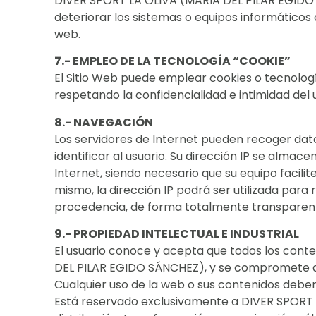
DIVER SPORT LA OLIVA (MARIA DEL PILAR EGIDO
deteriorar los sistemas o equipos informáticos
web.
7.- EMPLEO DE LA TECNOLOGÍA “COOKIE”
El Sitio Web puede emplear cookies o tecnologí
respetando la confidencialidad e intimidad del 
8.- NAVEGACIÓN
Los servidores de Internet pueden recoger datos
identificar al usuario. Su dirección IP se almac
Internet, siendo necesario que su equipo facil
mismo, la dirección IP podrá ser utilizada para
procedencia, de forma totalmente transparent
9.- PROPIEDAD INTELECTUAL E INDUSTRIAL
El usuario conoce y acepta que todos los cont
DEL PILAR EGIDO SÁNCHEZ), y se compromete a re
Cualquier uso de la web o sus contenidos debe
Está reservado exclusivamente a DIVER SPORT L