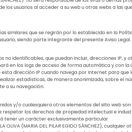
 SÁNCHEZ) no será responsable de los virus o demás pro
 de los usuarios al acceder a su web u otras webs a las 
as similares que se regirán por lo establecido en la Polí
usuario, siendo parte integrante del presente Aviso Legal.
 no identificables, que puedan incluir, direcciones IP, y 
enará en los logs de acceso de forma automática y con la ú
ite esta dirección IP cuando navega por Internet para que
 realizar estadísticas, de manera anonimizada, sobre el n
e a su navegación.
enidos y/o cualesquiera otros elementos del sitio web s
spetar los derechos de propiedad intelectual e industri
rá tener un carácter exclusivamente particular
A OLIVA (MARIA DEL PILAR EGIDO SÁNCHEZ), cualquier otr