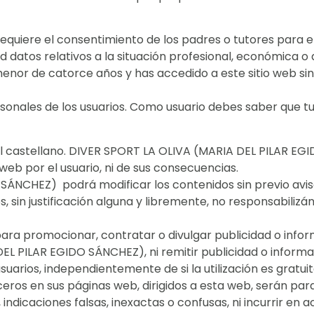
equiere el consentimiento de los padres o tutores para e
datos relativos a la situación profesional, económica o a
s menor de catorce años y has accedido a este sitio web s
rsonales de los usuarios. Como usuario debes saber que t
rá el castellano. DIVER SPORT LA OLIVA (MARIA DEL PILAR E
eb por el usuario, ni de sus consecuencias.
ÁNCHEZ) podrá modificar los contenidos sin previo avis
, sin justificación alguna y libremente, no responsabili
para promocionar, contratar o divulgar publicidad o infor
L PILAR EGIDO SÁNCHEZ), ni remitir publicidad o informaci
uarios, independientemente de si la utilización es gratuit
eros en sus páginas web, dirigidos a esta web, serán par
ndicaciones falsas, inexactas o confusas, ni incurrir en ac