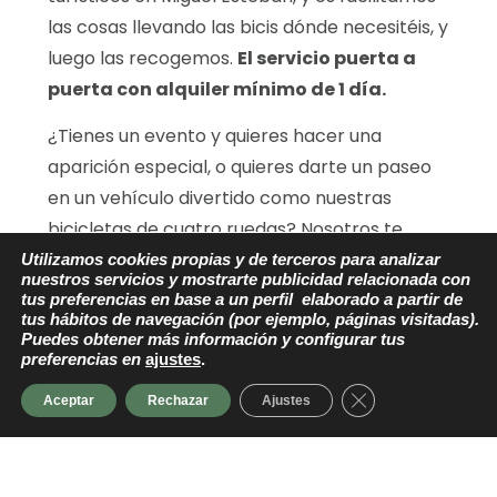
las cosas llevando las bicis dónde necesitéis, y
luego las recogemos.
El servicio puerta a
puerta con alquiler mínimo de 1 día.
¿Tienes un evento y quieres hacer una
aparición especial, o quieres darte un paseo
en un vehículo divertido como nuestras
bicicletas de cuatro ruedas? Nosotros te
llevamos las bicicletas dónde nos digas.
Utilizamos cookies propias y de terceros para analizar
nuestros servicios y mostrarte publicidad relacionada con
tus preferencias en base a un perfil elaborado a partir de
Nos amoldamos a las distintas
tus hábitos de navegación (por ejemplo, páginas visitadas).
necesidades de los clientes.
Puedes obtener más información y configurar tus
preferencias en
ajustes
.
ENVÍANOS UN
HAZ
Cerrar el banner d
Aceptar
Rechazar
Ajustes
WHATSAPP
TU RESERVA
CONSULTAR PRECIOS